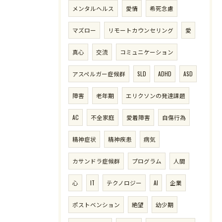
メンタルヘルス
愛情
希死念慮
マズロー
リモートカウンセリング
愛
真心
交流
コミュニケーション
アスペルガー症候群
SLD
ADHD
ASD
障害
老年期
エリクソンの発達課題
AC
不全家庭
愛着障害
自傷行為
精神症状
精神疾患
病気
カサンドラ症候群
プログラム
人間
心
IT
テクノロジー
AI
企業
ポストベンション
絶望
幼少期