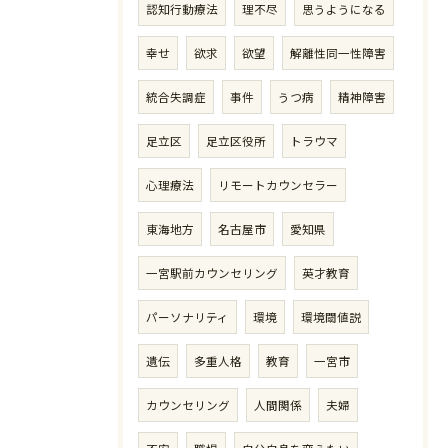
認知行動療法
理不尽
思うようになる
幸せ
欲求
欲望
解離性同一性障害
統合失調症
事件
うつ病
精神障害
足立区
足立区役所
トラウマ
心理療法
リモートカウンセラー
東海地方
名古屋市
愛知県
ご予約・お問い合わせはこちら
一宮駅前カウンセリング
英才教育
パーソナリティ
環境
環境閾値説
遺伝
多重人格
教育
一宮市
カウンセリング
人間関係
夫婦