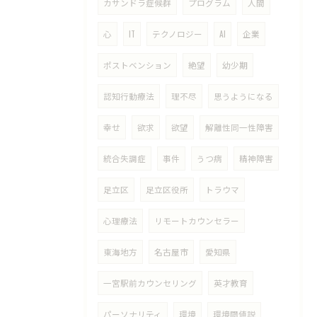
カサンドラ症候群
プログラム
人間
心
IT
テクノロジー
AI
企業
ポストベンション
絶望
幼少期
認知行動療法
理不尽
思うようになる
幸せ
欲求
欲望
解離性同一性障害
統合失調症
事件
うつ病
精神障害
足立区
足立区役所
トラウマ
心理療法
リモートカウンセラー
東海地方
名古屋市
愛知県
一宮駅前カウンセリング
英才教育
パーソナリティ
環境
環境閾値説