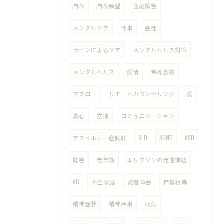
自殺
自殺願望
適応障害
メンタルケア
仕事
会社
ラインによるケア
メンタルヘルス対策
メンタルヘルス
愛情
希死念慮
マズロー
リモートカウンセリング
愛
真心
交流
コミュニケーション
アスペルガー症候群
SLD
ADHD
ASD
障害
老年期
エリクソンの発達課題
AC
不全家庭
愛着障害
自傷行為
精神症状
精神疾患
病気