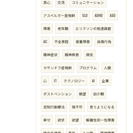
真心
交流
コミュニケーション
アスペルガー症候群
SLD
ADHD
ASD
障害
老年期
エリクソンの発達課題
AC
不全家庭
愛着障害
自傷行為
精神症状
精神疾患
病気
カサンドラ症候群
プログラム
人間
心
IT
テクノロジー
AI
企業
ポストベンション
絶望
幼少期
認知行動療法
理不尽
思うようになる
幸せ
欲求
欲望
解離性同一性障害
統合失調症
事件
うつ病
精神障害