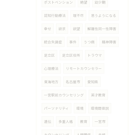
ポストベンション
絶望
幼少期
認知行動療法
理不尽
思うようになる
幸せ
欲求
欲望
解離性同一性障害
統合失調症
事件
うつ病
精神障害
足立区
足立区役所
トラウマ
心理療法
リモートカウンセラー
東海地方
名古屋市
愛知県
一宮駅前カウンセリング
英才教育
パーソナリティ
環境
環境閾値説
遺伝
多重人格
教育
一宮市
カウンセリング
人間関係
夫婦