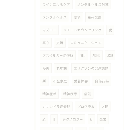
ラインによるケア
メンタルヘルス対策
メンタルヘルス
愛情
希死念慮
マズロー
リモートカウンセリング
愛
真心
交流
コミュニケーション
アスペルガー症候群
SLD
ADHD
ASD
障害
老年期
エリクソンの発達課題
AC
不全家庭
愛着障害
自傷行為
精神症状
精神疾患
病気
カサンドラ症候群
プログラム
人間
心
IT
テクノロジー
AI
企業