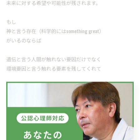
未来に対する希望や可能性が残されます。
もし
神と言う存在（科学的にはsomething great）
がいるのならば
遺伝と言う人間が触れない要因だけでなく
環境要因と言う触れる要素を残してくれて
我々人間に可能性や希望を与えてくれた
とも言えるのかもしれませんね。
--------------------------------------------------------------------
--
一宮駅前カウンセリング