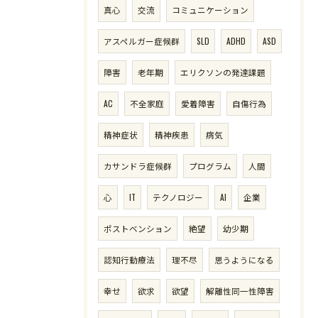
真心
交流
コミュニケーション
アスペルガー症候群
SLD
ADHD
ASD
障害
老年期
エリクソンの発達課題
AC
不全家庭
愛着障害
自傷行為
精神症状
精神疾患
病気
カサンドラ症候群
プログラム
人間
心
IT
テクノロジー
AI
企業
ご予約・お問い合わせはこちら
ポストベンション
絶望
幼少期
認知行動療法
理不尽
思うようになる
幸せ
欲求
欲望
解離性同一性障害