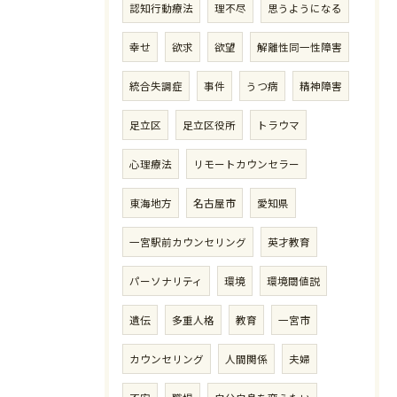
認知行動療法
理不尽
思うようになる
幸せ
欲求
欲望
解離性同一性障害
統合失調症
事件
うつ病
精神障害
足立区
足立区役所
トラウマ
心理療法
リモートカウンセラー
東海地方
名古屋市
愛知県
ご予約・お問い合わせはこちら
一宮駅前カウンセリング
英才教育
パーソナリティ
環境
環境閾値説
遺伝
多重人格
教育
一宮市
カウンセリング
人間関係
夫婦