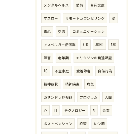
メンタルヘルス
愛情
希死念慮
マズロー
リモートカウンセリング
愛
真心
交流
コミュニケーション
アスペルガー症候群
SLD
ADHD
ASD
障害
老年期
エリクソンの発達課題
AC
不全家庭
愛着障害
自傷行為
精神症状
精神疾患
病気
カサンドラ症候群
プログラム
人間
心
IT
テクノロジー
AI
企業
ポストベンション
絶望
幼少期