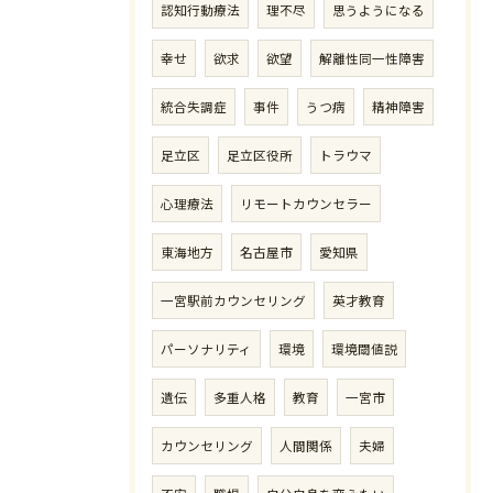
認知行動療法
理不尽
思うようになる
幸せ
欲求
欲望
解離性同一性障害
統合失調症
事件
うつ病
精神障害
足立区
足立区役所
トラウマ
心理療法
リモートカウンセラー
東海地方
名古屋市
愛知県
ご予約・お問い合わせはこちら
一宮駅前カウンセリング
英才教育
パーソナリティ
環境
環境閾値説
遺伝
多重人格
教育
一宮市
カウンセリング
人間関係
夫婦