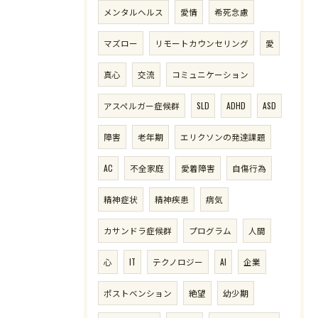
メンタルヘルス
愛情
希死念慮
マズロー
リモートカウンセリング
愛
真心
交流
コミュニケーション
アスペルガー症候群
SLD
ADHD
ASD
障害
老年期
エリクソンの発達課題
AC
不全家庭
愛着障害
自傷行為
精神症状
精神疾患
病気
カサンドラ症候群
プログラム
人間
心
IT
テクノロジー
AI
企業
ポストベンション
絶望
幼少期