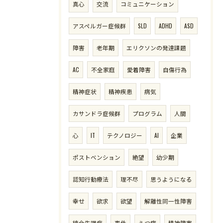
真心
交流
コミュニケーション
アスペルガー症候群
SLD
ADHD
ASD
ご予約・お問い合わせはこちら
障害
老年期
エリクソンの発達課題
AC
不全家庭
愛着障害
自傷行為
精神症状
精神疾患
病気
カサンドラ症候群
プログラム
人間
心
IT
テクノロジー
AI
企業
ポストベンション
絶望
幼少期
認知行動療法
理不尽
思うようになる
幸せ
欲求
欲望
解離性同一性障害
統合失調症
事件
うつ病
精神障害