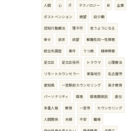
人間
心
IT
テクノロジー
AI
企業
ポストベンション
絶望
幼少期
認知行動療法
理不尽
思うようになる
幸せ
欲求
欲望
解離性同一性障害
統合失調症
事件
うつ病
精神障害
足立区
足立区役所
トラウマ
心理療法
リモートカウンセラー
東海地方
名古屋市
愛知県
一宮駅前カウンセリング
英才教育
パーソナリティ
環境
環境閾値説
遺伝
多重人格
教育
一宮市
カウンセリング
人間関係
夫婦
不安
職場
自分自身を変えたい
発達障害
子育て