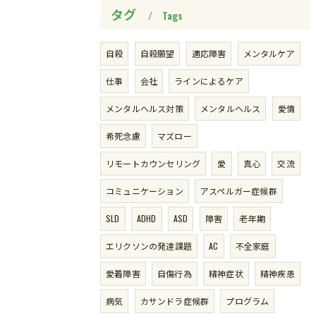
タグ
Tags
自殺
自殺願望
適応障害
メンタルケア
仕事
会社
ラインによるケア
メンタルヘルス対策
メンタルヘルス
愛情
希死念慮
マズロー
リモートカウンセリング
愛
真心
交流
コミュニケーション
アスペルガー症候群
SLD
ADHD
ASD
障害
老年期
エリクソンの発達課題
AC
不全家庭
愛着障害
自傷行為
精神症状
精神疾患
病気
カサンドラ症候群
プログラム