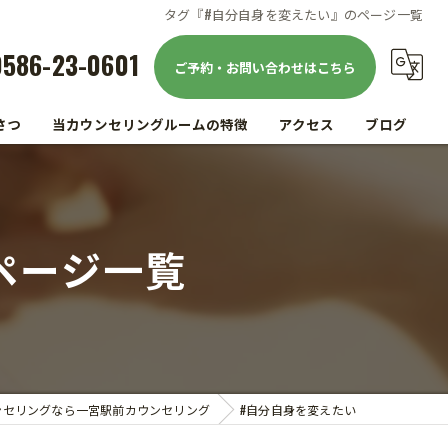
タグ『#自分自身を変えたい』のページ一覧
0586-23-0601
ご予約・お問い合わせはこちら
さつ
当カウンセリングルームの特徴
アクセス
ブログ
駅前
コラム
仕事
ページ一覧
家族
精神疾患
メンタルヘルス
ンセリングなら一宮駅前カウンセリング
#自分自身を変えたい