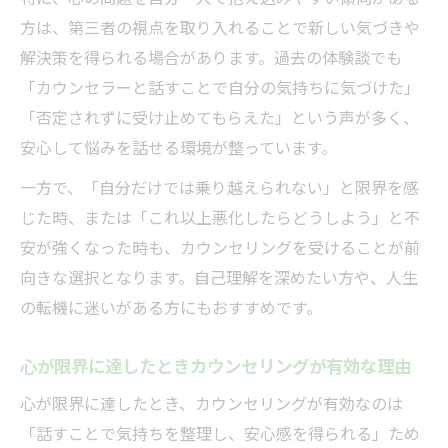
ポイント
方は、第三者の視点を取り入れることで新しい気づきや
知恵袋で話題のカウンセリング受けるべき
解決策を得られる場合があります。過去の体験談でも
かの基準
「カウンセラーと話すことで自分の気持ちに気づけた」
心の限界サインからカウンセリング受ける
「否定されずに受け止めてもらえた」という声が多く、
決意まで
安心して悩みを話せる環境が整っています。
カウンセリングの三大原則と安心感とは
一方で、「自分だけでは乗り越えられない」と限界を感
カウンセリング三大原則で守られる安心の
じた時、または「これ以上悪化したらどうしよう」と不
理由
安が強くなった時も、カウンセリングを受けることが前
カウンセリングの三大原則が信頼につなが
向きな選択となります。自己理解を深めたい方や、人生
る仕組み
の転機に迷いがある方にもおすすめです。
カウンセリングで安心を感じる基本的なポ
イント
心が限界に達したときカウンセリングが有効な理由
カウンセリングの三大原則と効果的な受け
心が限界に達したとき、カウンセリングが有効なのは
方の関係
「話すことで気持ちを整理し、安心感を得られる」ため