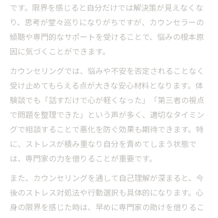
カウンセリングで否定されない安心感の正
です。限界を感じると自分だけでは解決策が見えなくな
体とは
り、思考が堂々巡りになりがちですが、カウンセラーの
初めてでも安心できるカウンセリング受け方
傾聴や専門的なサポートを受けることで、悩みの根本原
因に気づくことができます。
カウンセリング効果的な受け方のコツと心
構え
カウンセリングでは、悩みや不安を否定されることなく
カウンセリングを受ける前に知りたい安心
受け止めてもらえる点が大きな安心材料となります。体
ポイント
験談でも「話すだけで心が軽くなった」「第三者の視点
カウンセリング初回で気をつけたい心の準
で問題を整理できた」という声が多く、適切なタイミン
備方法
グで相談することで悪化を防ぐ効果も期待できます。特
に、ストレスが積み重なり自分を責めてしまう状態で
カウンセリングを安心して受けるための事
は、専門家の力を借りることが重要です。
前チェック
カウンセリングで緊張せず自分の思いを伝
また、カウンセリングを通して自己理解が深まると、今
える方法
後のストレス対処法や行動選択も具体的になります。心
身の限界を感じた時は、早めに専門家の助けを借りるこ