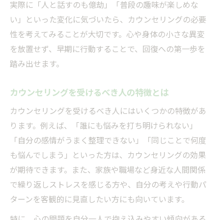
カウンセリングの効果が現れるまでの過程
実際に「人と話すのも億劫」「普段の趣味が楽しめな
を解説
い」といった変化に気づいたら、カウンセリングの必要
カウンセリングが意味ない知恵袋の誤解を
性を考えてみることが大切です。心や身体の小さな異変
検証
を放置せず、早期に行動することで、回復への第一歩を
踏み出せます。
カウンセリング効果的な受け方で得られる
変化
カウンセリングを受けるべき人の特徴とは
カウンセリング意味ないと悩む前に知るべ
カウンセリングを受けるべき人にはいくつかの特徴があ
きこと
ります。例えば、「誰にも悩みを打ち明けられない」
受けるべきタイミングを見極める方法
「自分の感情がうまく整理できない」「同じことで何度
カウンセリング受けるべきか迷ったときの
も悩んでしまう」といった方は、カウンセリングの効果
判断軸
が期待できます。また、家族や職場など身近な人間関係
カウンセリング受けるべき人のタイミング
で繰り返しストレスを感じる方や、自分の考えや行動パ
とは
ターンを客観的に見直したい方にも向いています。
カウンセリングが必要な時期の見分け方の
特に、心の問題を自分一人で抱え込みやすい傾向がある