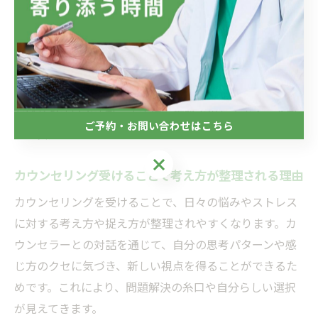
感も高まりやすいのが特徴です。
注意点として、カウンセリングの効果を十分に感じるた
めには、信頼できるカウンセラーを選び、自分が安心で
きるペースで進めることが大切です。初めての方は不安
を感じやすいですが、まずは一歩踏み出してみることが
ご予約・お問い合わせはこちら
心の安定につながります。
ご予約・お問い合わせはこちら
カウンセリング受けることで考え方が整理される理由
カウンセリングを受けることで、日々の悩みやストレス
に対する考え方や捉え方が整理されやすくなります。カ
ウンセラーとの対話を通じて、自分の思考パターンや感
じ方のクセに気づき、新しい視点を得ることができるた
めです。これにより、問題解決の糸口や自分らしい選択
が見えてきます。