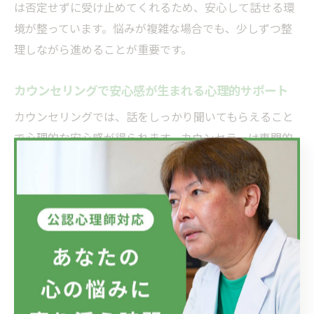
は否定せずに受け止めてくれるため、安心して話せる環
境が整っています。悩みが複雑な場合でも、少しずつ整
理しながら進めることが重要です。
カウンセリングで安心感が生まれる心理的サポート
カウンセリングでは、話をしっかり聞いてもらえること
で心理的な安心感が得られます。カウンセラーは専門的
な知識と傾聴のスキルを持ち、相談者の気持ちや考えを
否定せずに受け止めます。この「否定されない場所」が
あることで、普段は口に出せない悩みや不安も安心して
話すことができます。
実際に「カウンセリングで心が軽くなった」「安心して
話せた」という体験談は多く、第三者のサポートが心理
的な支えになることが分かります。特に、一人で抱え込
まずに誰かに話すことで、心の負担が和らぎ、自己肯定