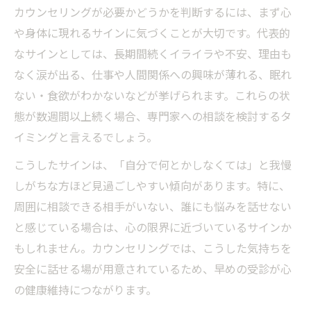
気持ちの整理にカウンセリングが役立つ理由
カウンセリングが必要かどうかを判断するには、まず心
カウンセリングで感情を整理する効果的な
や身体に現れるサインに気づくことが大切です。代表的
流れ
なサインとしては、長期間続くイライラや不安、理由も
カウンセリングを受けると本音が見えてく
なく涙が出る、仕事や人間関係への興味が薄れる、眠れ
る理由
ない・食欲がわかないなどが挙げられます。これらの状
気持ちの混乱をカウンセリングが和らげる
態が数週間以上続く場合、専門家への相談を検討するタ
仕組み
イミングと言えるでしょう。
カウンセリングで安心感が生まれる心理的
こうしたサインは、「自分で何とかしなくては」と我慢
サポート
しがちな方ほど見過ごしやすい傾向があります。特に、
カウンセリング受けることで考え方が整理
周囲に相談できる相手がいない、誰にも悩みを話せない
される理由
と感じている場合は、心の限界に近づいているサインか
カウンセリングは意味ない？効果の真実に迫る
もしれません。カウンセリングでは、こうした気持ちを
安全に話せる場が用意されているため、早めの受診が心
カウンセリング意味ない人と感じる理由と
の健康維持につながります。
実際