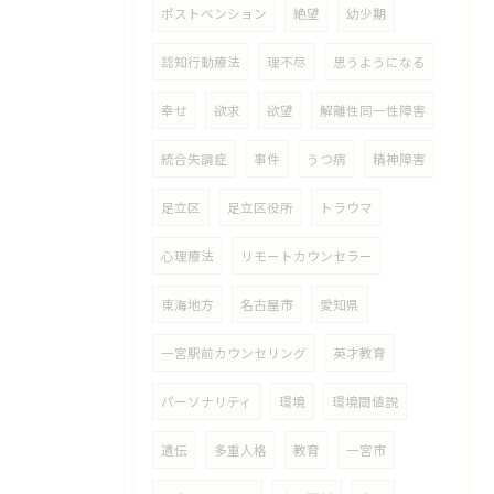
ポストベンション
絶望
幼少期
認知行動療法
理不尽
思うようになる
幸せ
欲求
欲望
解離性同一性障害
統合失調症
事件
うつ病
精神障害
足立区
足立区役所
トラウマ
心理療法
リモートカウンセラー
東海地方
名古屋市
愛知県
一宮駅前カウンセリング
英才教育
パーソナリティ
環境
環境閾値説
遺伝
多重人格
教育
一宮市