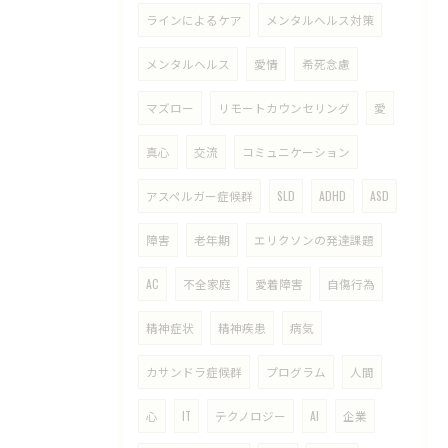
ラインによるケア
メンタルヘルス対策
メンタルヘルス
愛情
希死念慮
マズロー
リモートカウンセリング
愛
真心
交流
コミュニケーション
アスペルガー症候群
SLD
ADHD
ASD
障害
老年期
エリクソンの発達課題
AC
不全家庭
愛着障害
自傷行為
精神症状
精神疾患
病気
カサンドラ症候群
プログラム
人間
心
IT
テクノロジー
AI
企業