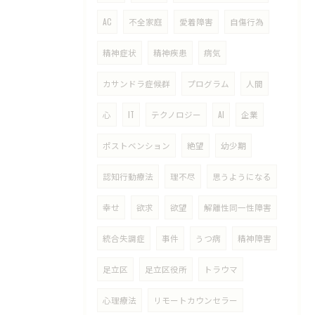
AC
不全家庭
愛着障害
自傷行為
精神症状
精神疾患
病気
カサンドラ症候群
プログラム
人間
心
IT
テクノロジー
AI
企業
ポストベンション
絶望
幼少期
認知行動療法
理不尽
思うようになる
幸せ
欲求
欲望
解離性同一性障害
統合失調症
事件
うつ病
精神障害
足立区
足立区役所
トラウマ
心理療法
リモートカウンセラー