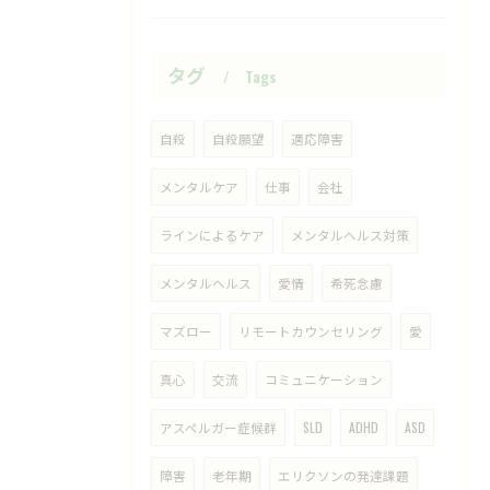
タグ
Tags
自殺
自殺願望
適応障害
メンタルケア
仕事
会社
ラインによるケア
メンタルヘルス対策
メンタルヘルス
愛情
希死念慮
マズロー
リモートカウンセリング
愛
真心
交流
コミュニケーション
アスペルガー症候群
SLD
ADHD
ASD
障害
老年期
エリクソンの発達課題