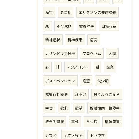
障害
老年期
エリクソンの発達課題
AC
不全家庭
愛着障害
自傷行為
精神症状
精神疾患
病気
カサンドラ症候群
プログラム
人間
心
IT
テクノロジー
AI
企業
ポストベンション
絶望
幼少期
認知行動療法
理不尽
思うようになる
幸せ
欲求
欲望
解離性同一性障害
統合失調症
事件
うつ病
精神障害
足立区
足立区役所
トラウマ