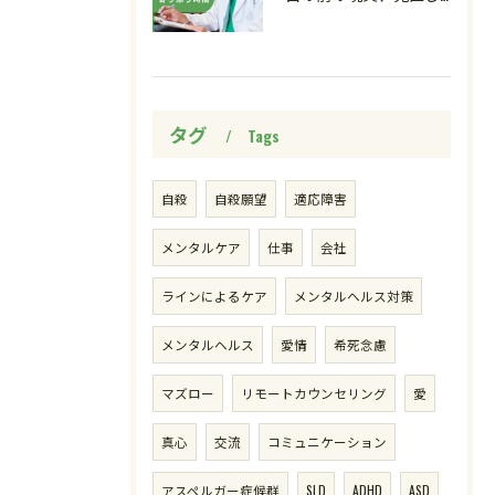
タグ
Tags
ご予約・お問い合わせはこちら
ご予約・お問い合わせはこちら
自殺
自殺願望
適応障害
メンタルケア
仕事
会社
ラインによるケア
メンタルヘルス対策
メンタルヘルス
愛情
希死念慮
マズロー
リモートカウンセリング
愛
真心
交流
コミュニケーション
アスペルガー症候群
SLD
ADHD
ASD