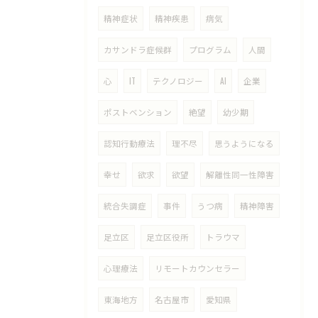
精神症状
精神疾患
病気
カサンドラ症候群
プログラム
人間
心
IT
テクノロジー
AI
企業
ポストベンション
絶望
幼少期
認知行動療法
理不尽
思うようになる
幸せ
欲求
欲望
解離性同一性障害
統合失調症
事件
うつ病
精神障害
足立区
足立区役所
トラウマ
心理療法
リモートカウンセラー
東海地方
名古屋市
愛知県