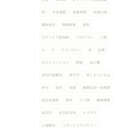
AC
不全家庭
愛着障害
自傷行為
精神症状
精神疾患
病気
カサンドラ症候群
プログラム
人間
心
IT
テクノロジー
AI
企業
ポストベンション
絶望
幼少期
認知行動療法
理不尽
思うようになる
幸せ
欲求
欲望
解離性同一性障害
統合失調症
事件
うつ病
精神障害
足立区
足立区役所
トラウマ
心理療法
リモートカウンセラー