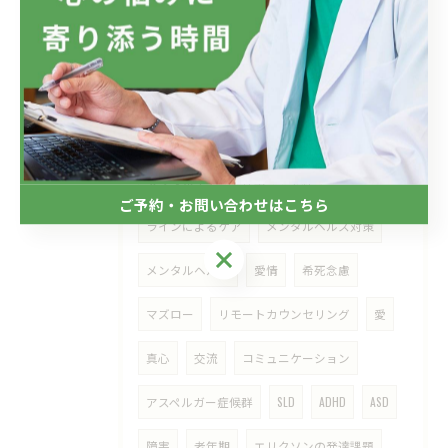
タグ
Tags
自殺
自殺願望
適応障害
メンタルケア
仕事
会社
ご予約・お問い合わせはこちら
ラインによるケア
メンタルヘルス対策
ご予約・お問い合わせはこちら
メンタルヘルス
愛情
希死念慮
マズロー
リモートカウンセリング
愛
真心
交流
コミュニケーション
アスペルガー症候群
SLD
ADHD
ASD
障害
老年期
エリクソンの発達課題