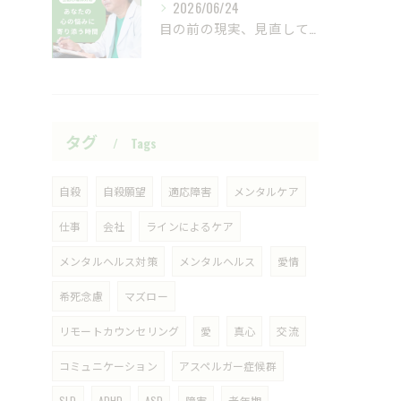
2026/06/24
目の前の現実、見直してみませんか？
タグ
Tags
自殺
自殺願望
適応障害
メンタルケア
仕事
会社
ラインによるケア
メンタルヘルス対策
メンタルヘルス
愛情
希死念慮
マズロー
リモートカウンセリング
愛
真心
交流
コミュニケーション
アスペルガー症候群
SLD
ADHD
ASD
障害
老年期