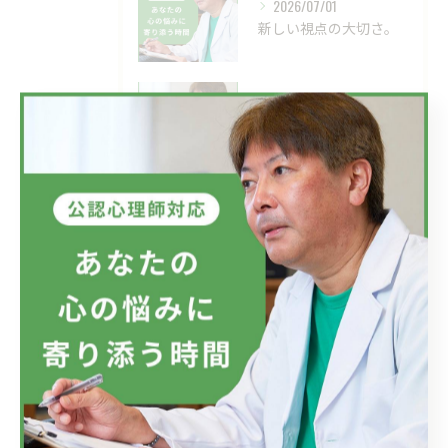
2026/07/01
新しい視点の大切さ。
2026/06/24
目の前の現実、見直してみませんか？
タグ
Tags
自殺
自殺願望
適応障害
メンタルケア
仕事
会社
ラインによるケア
メンタルヘルス対策