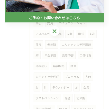
メンタルヘルス
愛情
希死念慮
マズロー
リモートカウンセリング
愛
ご予約・お問い合わせはこちら
真心
交流
コミュニケーション
ご予約・お問い合わせはこちら
アスペルガー症候群
SLD
ADHD
ASD
障害
老年期
エリクソンの発達課題
AC
不全家庭
愛着障害
自傷行為
精神症状
精神疾患
病気
カサンドラ症候群
プログラム
人間
心
IT
テクノロジー
AI
企業
ポストベンション
絶望
幼少期
認知行動療法
理不尽
思うようになる