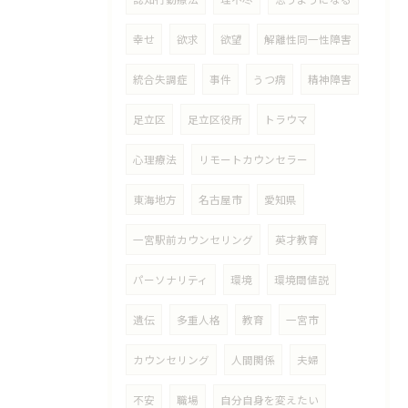
幸せ
欲求
欲望
解離性同一性障害
統合失調症
事件
うつ病
精神障害
足立区
足立区役所
トラウマ
心理療法
リモートカウンセラー
東海地方
名古屋市
愛知県
一宮駅前カウンセリング
英才教育
パーソナリティ
環境
環境閾値説
遺伝
多重人格
教育
一宮市
カウンセリング
人間関係
夫婦
不安
職場
自分自身を変えたい