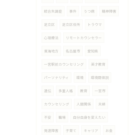
統合失調症
事件
うつ病
精神障害
足立区
足立区役所
トラウマ
心理療法
リモートカウンセラー
東海地方
名古屋市
愛知県
一宮駅前カウンセリング
英才教育
パーソナリティ
環境
環境閾値説
遺伝
多重人格
教育
一宮市
カウンセリング
人間関係
夫婦
不安
職場
自分自身を変えたい
発達障害
子育て
キャリア
お金