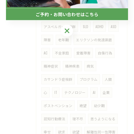
マズロー
リモートカウンセリング
愛
真心
交流
コミュニケーション
ご予約・お問い合わせはこちら
アスペルガー症候群
SLD
ADHD
ASD
ご予約・お問い合わせはこちら
障害
老年期
エリクソンの発達課題
AC
不全家庭
愛着障害
自傷行為
精神症状
精神疾患
病気
カサンドラ症候群
プログラム
人間
心
IT
テクノロジー
AI
企業
ポストベンション
絶望
幼少期
認知行動療法
理不尽
思うようになる
幸せ
欲求
欲望
解離性同一性障害