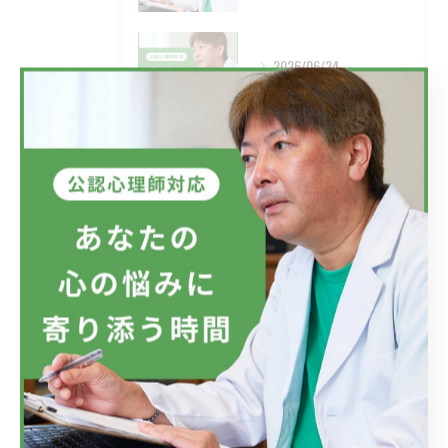
2026/06/24
目の前の現実、見直してみませんか？
タグ
Tags
自殺
自殺願望
適応障害
メンタルケア
仕事
会社
ラインによるケア
メンタルヘルス対策
メンタルヘルス
愛情
希死念慮