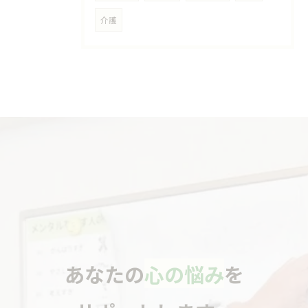
介護
あなたの
心の悩み
を