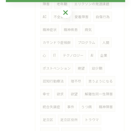
障害
老年期
エリクソンの発達課題
ご予約・お問い合わせはこちら
AC
不全家庭
愛着障害
自傷行為
精神症状
精神疾患
病気
カサンドラ症候群
プログラム
人間
心
IT
テクノロジー
AI
企業
ポストベンション
絶望
幼少期
認知行動療法
理不尽
思うようになる
幸せ
欲求
欲望
解離性同一性障害
統合失調症
事件
うつ病
精神障害
足立区
足立区役所
トラウマ