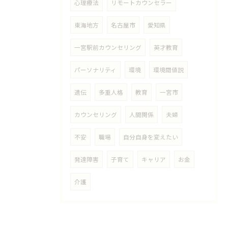
心理療法
リモートカウンセラー
東海地方
名古屋市
愛知県
一宮駅前カウンセリング
英才教育
パーソナリティ
環境
環境閾値説
遺伝
多重人格
教育
一宮市
カウンセリング
人間関係
夫婦
不安
職場
自分自身を変えたい
発達障害
子育て
キャリア
お金
介護