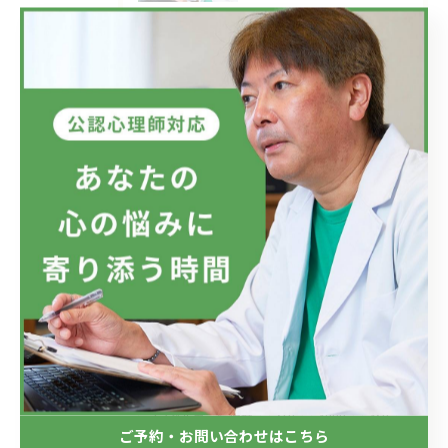
タグ
Tags
自殺
自殺願望
適応障害
メンタルケア
仕事
会社
ラインによるケア
メンタルヘルス対策
メンタルヘルス
愛情
希死念慮
マズロー
リモートカウンセリング
愛
真心
交流
コミュニケーション
アスペルガー症候群
SLD
ADHD
ASD
ご予約・お問い合わせはこちら