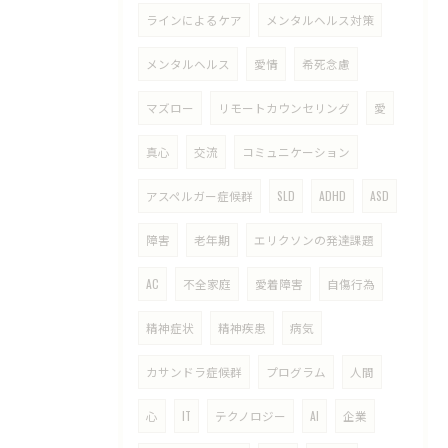
ラインによるケア
メンタルヘルス対策
メンタルヘルス
愛情
希死念慮
マズロー
リモートカウンセリング
愛
真心
交流
コミュニケーション
アスペルガー症候群
SLD
ADHD
ASD
障害
老年期
エリクソンの発達課題
AC
不全家庭
愛着障害
自傷行為
精神症状
精神疾患
病気
カサンドラ症候群
プログラム
人間
心
IT
テクノロジー
AI
企業