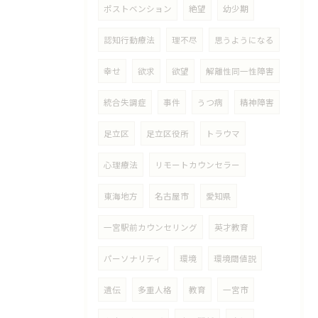
ポストベンション
絶望
幼少期
認知行動療法
理不尽
思うようになる
幸せ
欲求
欲望
解離性同一性障害
統合失調症
事件
うつ病
精神障害
足立区
足立区役所
トラウマ
心理療法
リモートカウンセラー
東海地方
名古屋市
愛知県
一宮駅前カウンセリング
英才教育
パーソナリティ
環境
環境閾値説
遺伝
多重人格
教育
一宮市