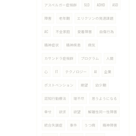
アスペルガー症候群
SLD
ADHD
ASD
障害
老年期
エリクソンの発達課題
AC
不全家庭
愛着障害
自傷行為
精神症状
精神疾患
病気
カサンドラ症候群
プログラム
人間
心
IT
テクノロジー
AI
企業
ポストベンション
絶望
幼少期
認知行動療法
理不尽
思うようになる
幸せ
欲求
欲望
解離性同一性障害
統合失調症
事件
うつ病
精神障害