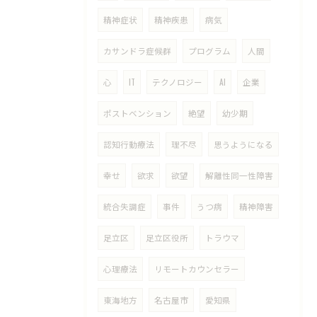
精神症状
精神疾患
病気
カサンドラ症候群
プログラム
人間
心
IT
テクノロジー
AI
企業
ポストベンション
絶望
幼少期
認知行動療法
理不尽
思うようになる
幸せ
欲求
欲望
解離性同一性障害
統合失調症
事件
うつ病
精神障害
足立区
足立区役所
トラウマ
心理療法
リモートカウンセラー
東海地方
名古屋市
愛知県