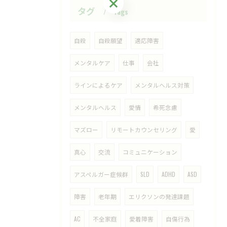
ご予約・お問い合わせはこちら
タグ
Tags
自殺
自殺願望
適応障害
メンタルケア
仕事
会社
ラインによるケア
メンタルヘルス対策
メンタルヘルス
愛情
希死念慮
マズロー
リモートカウンセリング
愛
真心
交流
コミュニケーション
アスペルガー症候群
SLD
ADHD
ASD
障害
老年期
エリクソンの発達課題
AC
不全家庭
愛着障害
自傷行為