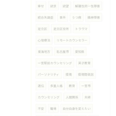
幸せ
欲求
欲望
解離性同一性障害
統合失調症
事件
うつ病
精神障害
足立区
足立区役所
トラウマ
心理療法
リモートカウンセラー
東海地方
名古屋市
愛知県
一宮駅前カウンセリング
英才教育
パーソナリティ
環境
環境閾値説
遺伝
多重人格
教育
一宮市
カウンセリング
人間関係
夫婦
不安
職場
自分自身を変えたい