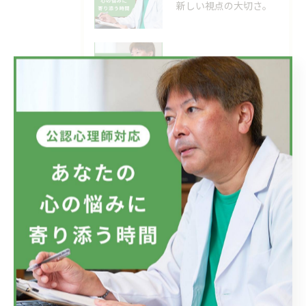
新しい視点の大切さ。
2026/06/24
目の前の現実、見直してみませんか？
タグ
Tags
自殺
自殺願望
適応障害
メンタルケア
仕事
会社
ラインによるケア
メンタルヘルス対策
メンタルヘルス
愛情
希死念慮