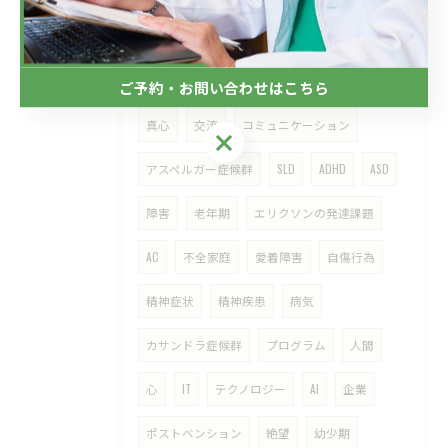
メンタルヘルス
愛情
希死念慮
マズロー
リモートカウンセリング
愛
ご予約・お問い合わせはこちら
真心
交流
コミュニケーション
ご予約・お問い合わせはこちら
アスペルガー症候群
SLD
ADHD
ASD
障害
老年期
エリクソンの発達課題
AC
不全家庭
愛着障害
自傷行為
精神症状
精神疾患
病気
カサンドラ症候群
プログラム
人間
心
IT
テクノロジー
AI
企業
ポストベンション
絶望
幼少期