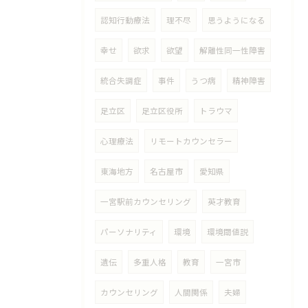
認知行動療法
理不尽
思うようになる
幸せ
欲求
欲望
解離性同一性障害
統合失調症
事件
うつ病
精神障害
足立区
足立区役所
トラウマ
心理療法
リモートカウンセラー
東海地方
名古屋市
愛知県
一宮駅前カウンセリング
英才教育
パーソナリティ
環境
環境閾値説
遺伝
多重人格
教育
一宮市
カウンセリング
人間関係
夫婦