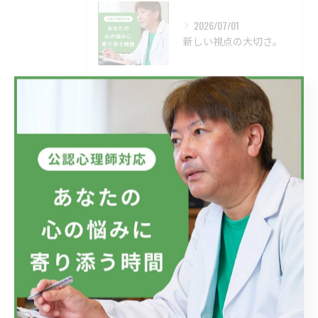
2026/07/01
新しい視点の大切さ。
2026/06/24
目の前の現実、見直してみませんか？
タグ
Tags
自殺
自殺願望
適応障害
メンタルケア
仕事
会社
ラインによるケア
メンタルヘルス対策