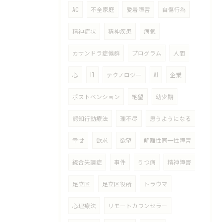
AC
不全家庭
愛着障害
自傷行為
精神症状
精神疾患
病気
カサンドラ症候群
プログラム
人間
心
IT
テクノロジー
AI
企業
ポストベンション
絶望
幼少期
認知行動療法
理不尽
思うようになる
幸せ
欲求
欲望
解離性同一性障害
統合失調症
事件
うつ病
精神障害
足立区
足立区役所
トラウマ
心理療法
リモートカウンセラー