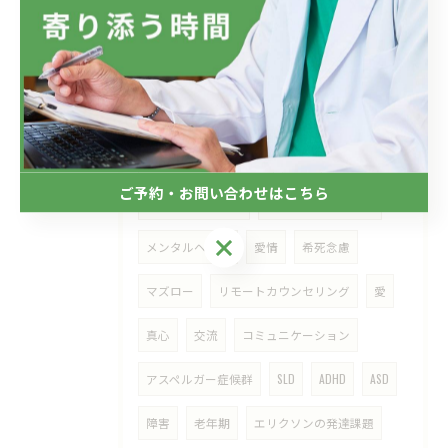
タグ
Tags
自殺
自殺願望
適応障害
メンタルケア
仕事
会社
ご予約・お問い合わせはこちら
ラインによるケア
メンタルヘルス対策
ご予約・お問い合わせはこちら
メンタルヘルス
愛情
希死念慮
マズロー
リモートカウンセリング
愛
真心
交流
コミュニケーション
アスペルガー症候群
SLD
ADHD
ASD
障害
老年期
エリクソンの発達課題