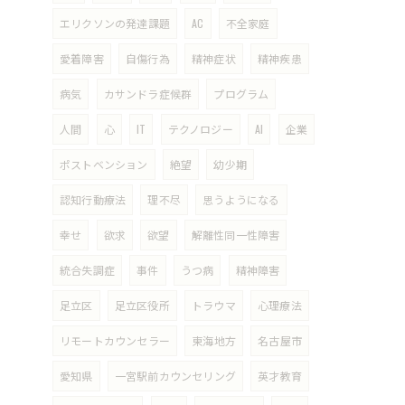
エリクソンの発達課題
AC
不全家庭
愛着障害
自傷行為
精神症状
精神疾患
病気
カサンドラ症候群
プログラム
人間
心
IT
テクノロジー
AI
企業
ポストベンション
絶望
幼少期
認知行動療法
理不尽
思うようになる
幸せ
欲求
欲望
解離性同一性障害
統合失調症
事件
うつ病
精神障害
足立区
足立区役所
トラウマ
心理療法
リモートカウンセラー
東海地方
名古屋市
愛知県
一宮駅前カウンセリング
英才教育