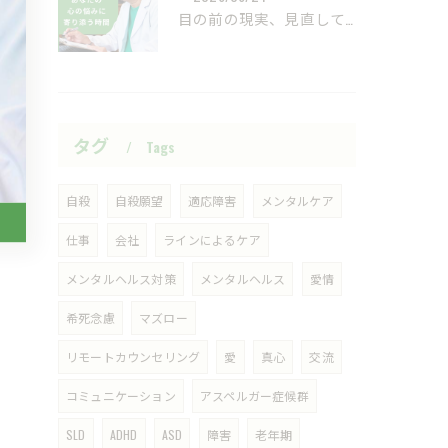
目の前の現実、見直してみませんか？
タグ
Tags
自殺
自殺願望
適応障害
メンタルケア
仕事
会社
ラインによるケア
メンタルヘルス対策
メンタルヘルス
愛情
希死念慮
マズロー
リモートカウンセリング
愛
真心
交流
コミュニケーション
アスペルガー症候群
SLD
ADHD
ASD
障害
老年期