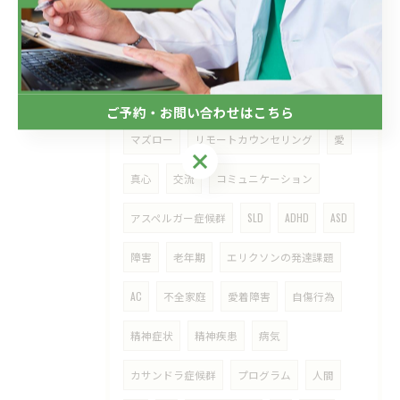
メンタルケア
仕事
会社
ラインによるケア
メンタルヘルス対策
メンタルヘルス
愛情
希死念慮
ご予約・お問い合わせはこちら
マズロー
リモートカウンセリング
愛
ご予約・お問い合わせはこちら
真心
交流
コミュニケーション
アスペルガー症候群
SLD
ADHD
ASD
障害
老年期
エリクソンの発達課題
AC
不全家庭
愛着障害
自傷行為
精神症状
精神疾患
病気
カサンドラ症候群
プログラム
人間