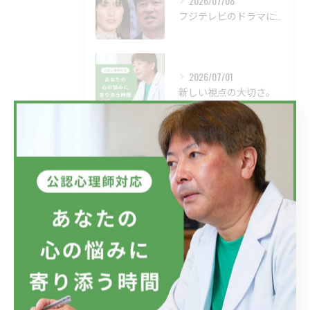
2026/07/08
フジテレビのドラマにおいて、ハラスメントのニュースが話題です...
2026/07/01
新しい視点の大切さ。
2026/06/24
目の前の現実、見直してみませんか？
タグ
Tags
自殺
自殺願望
適応障害