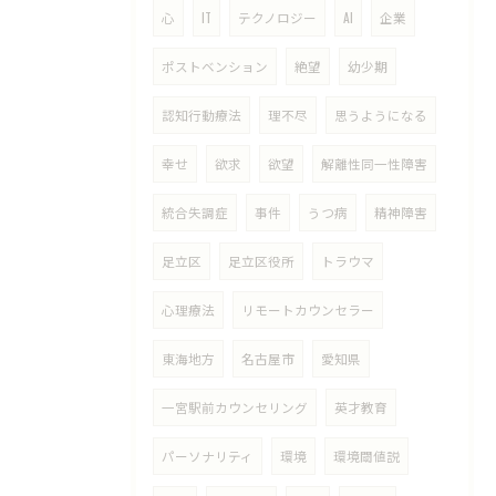
心
IT
テクノロジー
AI
企業
ポストベンション
絶望
幼少期
認知行動療法
理不尽
思うようになる
幸せ
欲求
欲望
解離性同一性障害
統合失調症
事件
うつ病
精神障害
足立区
足立区役所
トラウマ
心理療法
リモートカウンセラー
東海地方
名古屋市
愛知県
一宮駅前カウンセリング
英才教育
パーソナリティ
環境
環境閾値説