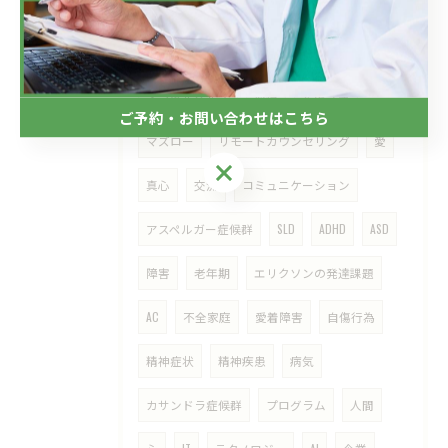
メンタルケア
仕事
会社
ラインによるケア
メンタルヘルス対策
メンタルヘルス
愛情
希死念慮
ご予約・お問い合わせはこちら
マズロー
リモートカウンセリング
愛
ご予約・お問い合わせはこちら
真心
交流
コミュニケーション
アスペルガー症候群
SLD
ADHD
ASD
障害
老年期
エリクソンの発達課題
AC
不全家庭
愛着障害
自傷行為
精神症状
精神疾患
病気
カサンドラ症候群
プログラム
人間