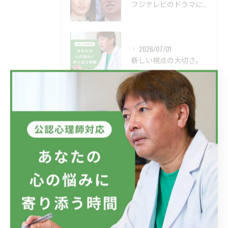
フジテレビのドラマにおいて、ハラスメントのニュースが話題です...
2026/07/01
新しい視点の大切さ。
2026/06/24
目の前の現実、見直してみませんか？
タグ
Tags
自殺
自殺願望
適応障害