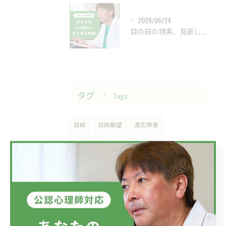
2026/06/24
目の前の現実、見直してみませんか？
タグ
Tags
自殺
自殺願望
適応障害
メンタルケア
仕事
会社
ラインによるケア
メンタルヘルス対策
メンタルヘルス
愛情
希死念慮
マズロー
リモートカウンセリング
愛