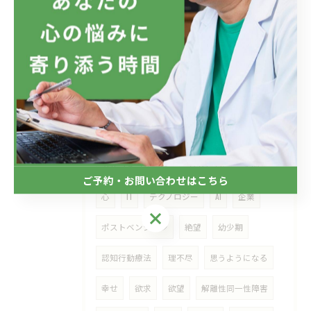
真心
交流
コミュニケーション
アスペルガー症候群
SLD
ADHD
ASD
障害
老年期
エリクソンの発達課題
AC
不全家庭
愛着障害
自傷行為
精神症状
精神疾患
病気
カサンドラ症候群
プログラム
人間
ご予約・お問い合わせはこちら
心
IT
テクノロジー
AI
企業
ご予約・お問い合わせはこちら
ポストベンション
絶望
幼少期
認知行動療法
理不尽
思うようになる
幸せ
欲求
欲望
解離性同一性障害