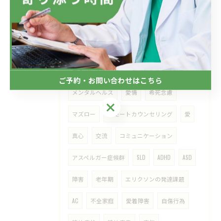
自殺
自殺願望
適応障害
メンタルケア
仕事
会社
ラインによるケア
メンタルヘルス対策
ご予約・お問い合わせはこちら
メンタルヘルス
愛情
希死念慮
ご予約・お問い合わせはこちら
マズロー
リモートカウンセリング
愛
真心
交流
コミュニケーション
アスペルガー症候群
SLD
ADHD
ASD
障害
老年期
エリクソンの発達課題
AC
不全家庭
愛着障害
自傷行為