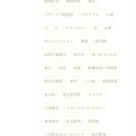
精神症状
精神疾患
病気
カサンドラ症候群
プログラム
人間
心
IT
テクノロジー
AI
企業
ポストベンション
絶望
幼少期
認知行動療法
理不尽
思うようになる
幸せ
欲求
欲望
解離性同一性障害
統合失調症
事件
うつ病
精神障害
足立区
足立区役所
トラウマ
心理療法
リモートカウンセラー
東海地方
名古屋市
愛知県
一宮駅前カウンセリング
英才教育