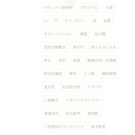
カサンドラ症候群
プログラム
人間
心
IT
テクノロジー
AI
企業
ポストベンション
絶望
幼少期
認知行動療法
理不尽
思うようになる
幸せ
欲求
欲望
解離性同一性障害
統合失調症
事件
うつ病
精神障害
足立区
足立区役所
トラウマ
心理療法
リモートカウンセラー
東海地方
名古屋市
愛知県
一宮駅前カウンセリング
英才教育