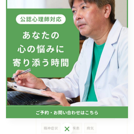
自殺
自殺願望
適応障害
メンタルケア
仕事
会社
ラインによるケア
メンタルヘルス対策
メンタルヘルス
愛情
希死念慮
マズロー
リモートカウンセリング
愛
真心
交流
コミュニケーション
アスペルガー症候群
SLD
ADHD
ASD
障害
老年期
エリクソンの発達課題
ご予約・お問い合わせはこちら
AC
不全家庭
愛着障害
自傷行為
ご予約・お問い合わせはこちら
精神症状
精神疾患
病気