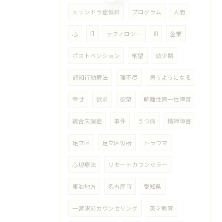
カサンドラ症候群
プログラム
人間
心
IT
テクノロジー
AI
企業
ポストベンション
絶望
幼少期
認知行動療法
理不尽
思うようになる
幸せ
欲求
欲望
解離性同一性障害
統合失調症
事件
うつ病
精神障害
足立区
足立区役所
トラウマ
心理療法
リモートカウンセラー
東海地方
名古屋市
愛知県
一宮駅前カウンセリング
英才教育