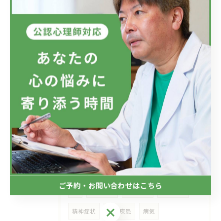
自殺
自殺願望
適応障害
メンタルケア
仕事
会社
ラインによるケア
メンタルヘルス対策
メンタルヘルス
愛情
希死念慮
マズロー
リモートカウンセリング
愛
真心
交流
コミュニケーション
アスペルガー症候群
SLD
ADHD
ASD
障害
老年期
エリクソンの発達課題
ご予約・お問い合わせはこちら
AC
不全家庭
愛着障害
自傷行為
ご予約・お問い合わせはこちら
精神症状
精神疾患
病気