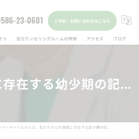
0586-23-0601
ご予約・お問い合わせはこちら
さつ
当カウンセリングルームの特徴
アクセス
ブログ
駅前
コラム
仕事
在する幼少期の記...
家族
精神疾患
メンタルヘルス
ンナーチャイルドとは、私たちの心の奥底に存在する幼少期の記...