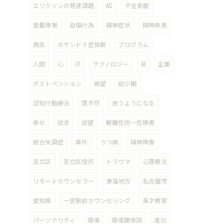
エリクソンの発達課題
AC
不全家庭
愛着障害
自傷行為
精神症状
精神疾患
病気
カサンドラ症候群
プログラム
人間
心
IT
テクノロジー
AI
企業
ポストベンション
絶望
幼少期
認知行動療法
理不尽
思うようになる
幸せ
欲求
欲望
解離性同一性障害
統合失調症
事件
うつ病
精神障害
足立区
足立区役所
トラウマ
心理療法
リモートカウンセラー
東海地方
名古屋市
愛知県
一宮駅前カウンセリング
英才教育
パーソナリティ
環境
環境閾値説
遺伝