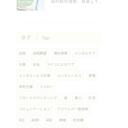
目の前の現実、見直してみませんか？
タグ
Tags
自殺
自殺願望
適応障害
メンタルケア
仕事
会社
ラインによるケア
メンタルヘルス対策
メンタルヘルス
愛情
希死念慮
マズロー
リモートカウンセリング
愛
真心
交流
コミュニケーション
アスペルガー症候群
SLD
ADHD
ASD
障害
老年期