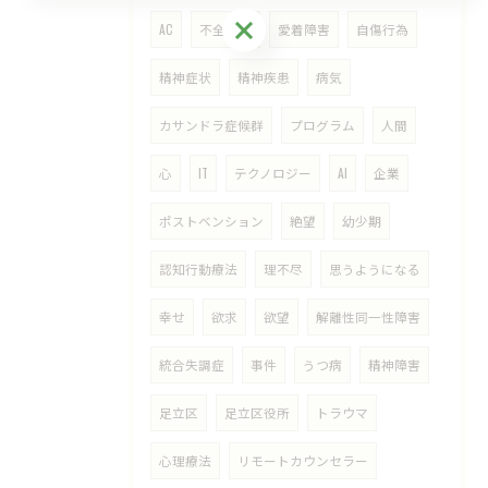
ご予約・お問い合わせはこちら
AC
不全家庭
愛着障害
自傷行為
精神症状
精神疾患
病気
カサンドラ症候群
プログラム
人間
心
IT
テクノロジー
AI
企業
ポストベンション
絶望
幼少期
認知行動療法
理不尽
思うようになる
幸せ
欲求
欲望
解離性同一性障害
統合失調症
事件
うつ病
精神障害
足立区
足立区役所
トラウマ
心理療法
リモートカウンセラー