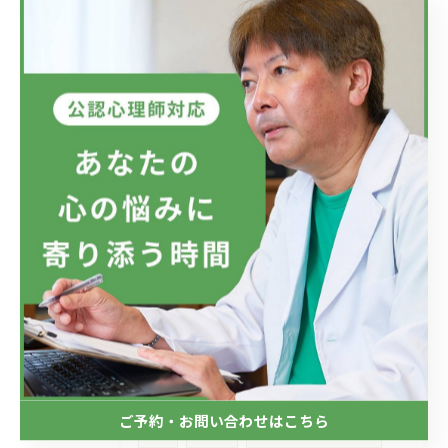
タグ
Tags
自殺
自殺願望
適応障害
メンタルケア
仕事
会社
ラインによるケア
メンタルヘルス対策
メンタルヘルス
愛情
希死念慮
マズロー
リモートカウンセリング
愛
真心
交流
コミュニケーション
アスペルガー症候群
SLD
ADHD
ASD
ご予約・お問い合わせはこちら
障害
老年期
エリクソンの発達課題