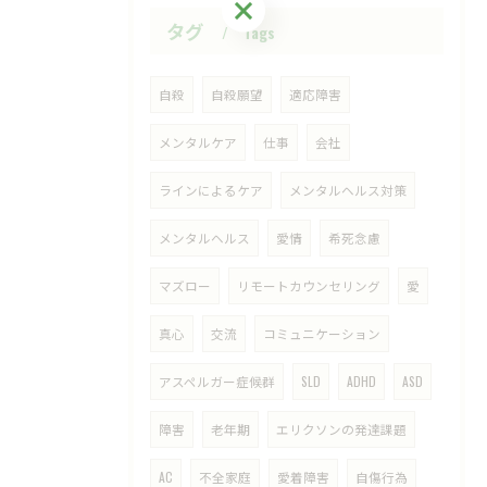
ご予約・お問い合わせはこちら
タグ
Tags
自殺
自殺願望
適応障害
メンタルケア
仕事
会社
ラインによるケア
メンタルヘルス対策
メンタルヘルス
愛情
希死念慮
マズロー
リモートカウンセリング
愛
真心
交流
コミュニケーション
アスペルガー症候群
SLD
ADHD
ASD
障害
老年期
エリクソンの発達課題
AC
不全家庭
愛着障害
自傷行為