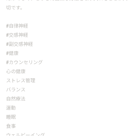
切です。
#自律神経
#交感神経
#副交感神経
#健康
#カウンセリング
心の健康
ストレス管理
バランス
自然療法
運動
睡眠
食事
ウェルビーイング