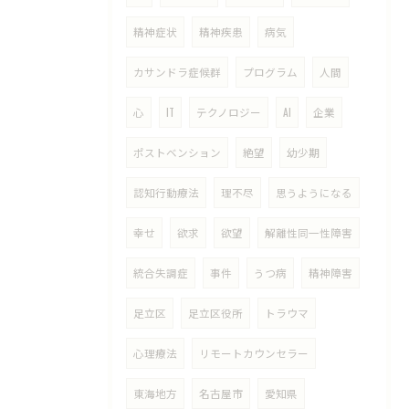
精神症状
精神疾患
病気
カサンドラ症候群
プログラム
人間
心
IT
テクノロジー
AI
企業
ポストベンション
絶望
幼少期
認知行動療法
理不尽
思うようになる
幸せ
欲求
欲望
解離性同一性障害
統合失調症
事件
うつ病
精神障害
足立区
足立区役所
トラウマ
心理療法
リモートカウンセラー
東海地方
名古屋市
愛知県