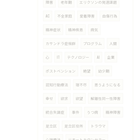
障害
老年期
エリクソンの発達課題
AC
不全家庭
愛着障害
自傷行為
精神症状
精神疾患
病気
カサンドラ症候群
プログラム
人間
心
IT
テクノロジー
AI
企業
ポストベンション
絶望
幼少期
認知行動療法
理不尽
思うようになる
幸せ
欲求
欲望
解離性同一性障害
統合失調症
事件
うつ病
精神障害
足立区
足立区役所
トラウマ
心理療法
リモートカウンセラー