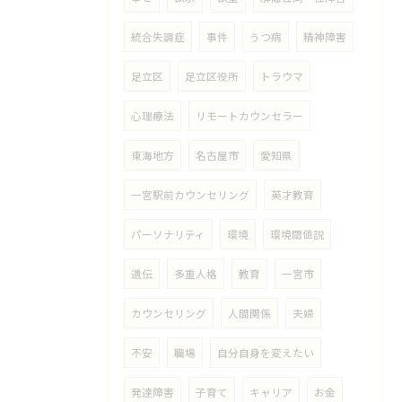
統合失調症
事件
うつ病
精神障害
足立区
足立区役所
トラウマ
心理療法
リモートカウンセラー
東海地方
名古屋市
愛知県
一宮駅前カウンセリング
英才教育
パーソナリティ
環境
環境閾値説
遺伝
多重人格
教育
一宮市
カウンセリング
人間関係
夫婦
不安
職場
自分自身を変えたい
発達障害
子育て
キャリア
お金