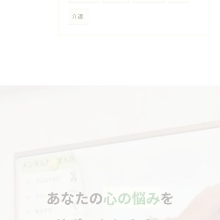
介護
あなたの
心の悩み
を