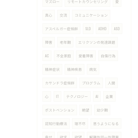
マズロー
リモートカウンセリング
愛
真心
交流
コミュニケーション
アスペルガー症候群
SLD
ADHD
ASD
障害
老年期
エリクソンの発達課題
AC
不全家庭
愛着障害
自傷行為
精神症状
精神疾患
病気
カサンドラ症候群
プログラム
人間
心
IT
テクノロジー
AI
企業
ポストベンション
絶望
幼少期
認知行動療法
理不尽
思うようになる
幸せ
欲求
欲望
解離性同一性障害