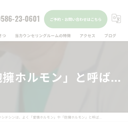
0586-23-0601
ご予約・お問い合わせはこちら
さつ
当カウンセリングルームの特徴
アクセス
ブログ
駅前
コラム
仕事
ホルモン」と呼ば...
家族
精神疾患
メンタルヘルス
キシドシンは、よく「愛情ホルモン」や「抱擁ホルモン」と呼ば...