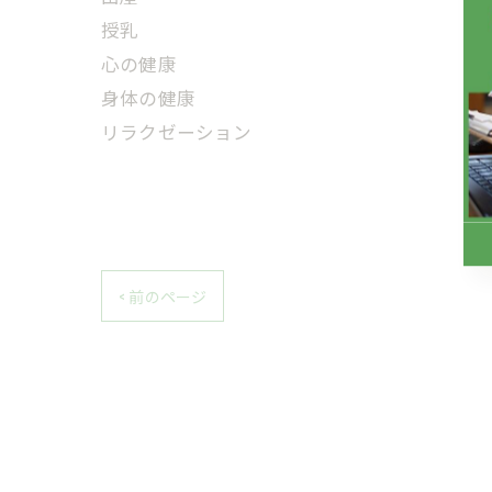
授乳
心の健康
身体の健康
リラクゼーション
< 前のページ