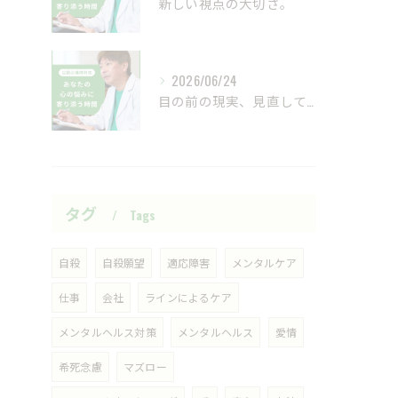
新しい視点の大切さ。
2026/06/24
目の前の現実、見直してみませんか？
タグ
Tags
自殺
自殺願望
適応障害
メンタルケア
仕事
会社
ラインによるケア
メンタルヘルス対策
メンタルヘルス
愛情
希死念慮
マズロー