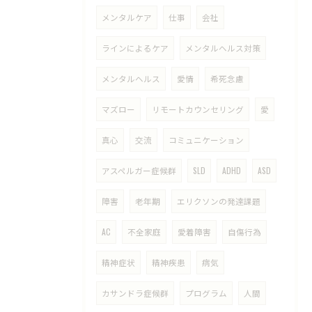
メンタルケア
仕事
会社
ラインによるケア
メンタルヘルス対策
メンタルヘルス
愛情
希死念慮
マズロー
リモートカウンセリング
愛
真心
交流
コミュニケーション
アスペルガー症候群
SLD
ADHD
ASD
障害
老年期
エリクソンの発達課題
AC
不全家庭
愛着障害
自傷行為
精神症状
精神疾患
病気
カサンドラ症候群
プログラム
人間