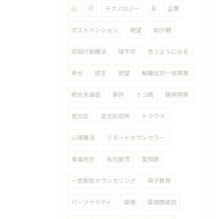
心
IT
テクノロジー
AI
企業
ポストベンション
絶望
幼少期
認知行動療法
理不尽
思うようになる
幸せ
欲求
欲望
解離性同一性障害
統合失調症
事件
うつ病
精神障害
足立区
足立区役所
トラウマ
心理療法
リモートカウンセラー
東海地方
名古屋市
愛知県
一宮駅前カウンセリング
英才教育
パーソナリティ
環境
環境閾値説