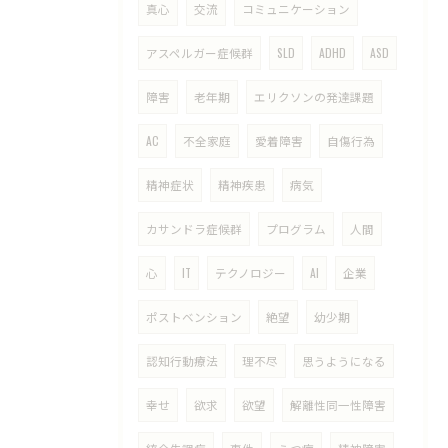
真心
交流
コミュニケーション
アスペルガー症候群
SLD
ADHD
ASD
障害
老年期
エリクソンの発達課題
AC
不全家庭
愛着障害
自傷行為
精神症状
精神疾患
病気
カサンドラ症候群
プログラム
人間
心
IT
テクノロジー
AI
企業
ポストベンション
絶望
幼少期
認知行動療法
理不尽
思うようになる
幸せ
欲求
欲望
解離性同一性障害