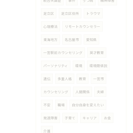
統合失調症
事件
うつ病
精神障害
足立区
足立区役所
トラウマ
心理療法
リモートカウンセラー
東海地方
名古屋市
愛知県
一宮駅前カウンセリング
英才教育
パーソナリティ
環境
環境閾値説
遺伝
多重人格
教育
一宮市
カウンセリング
人間関係
夫婦
不安
職場
自分自身を変えたい
発達障害
子育て
キャリア
お金
介護