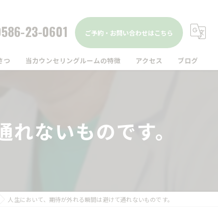
0586-23-0601
ご予約・お問い合わせはこちら
さつ
当カウンセリングルームの特徴
アクセス
ブログ
駅前
コラム
仕事
通れないものです。
家族
精神疾患
メンタルヘルス
人生において、期待が外れる瞬間は避けて通れないものです。