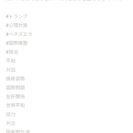
#トランプ
#心理状態
#ベネズエラ
#国際情勢
#政治
平和
対話
強硬姿勢
国際問題
友好関係
世界平和
協力
外交
国家間交渉