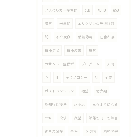
アスペルガー症候群
SLD
ADHD
ASD
障害
老年期
エリクソンの発達課題
AC
不全家庭
愛着障害
自傷行為
精神症状
精神疾患
病気
カサンドラ症候群
プログラム
人間
心
IT
テクノロジー
AI
企業
ポストベンション
絶望
幼少期
認知行動療法
理不尽
思うようになる
幸せ
欲求
欲望
解離性同一性障害
統合失調症
事件
うつ病
精神障害