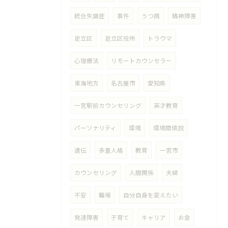
統合失調症
事件
うつ病
精神障害
足立区
足立区役所
トラウマ
心理療法
リモートカウンセラー
東海地方
名古屋市
愛知県
一宮駅前カウンセリング
英才教育
パーソナリティ
環境
環境閾値説
遺伝
多重人格
教育
一宮市
カウンセリング
人間関係
夫婦
不安
職場
自分自身を変えたい
発達障害
子育て
キャリア
お金