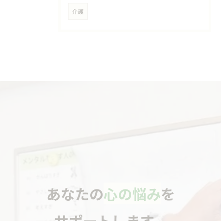
介護
あなたの
心の悩み
を
サポートします。