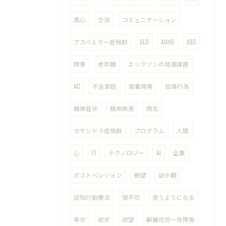
真心
交流
コミュニケーション
アスペルガー症候群
SLD
ADHD
ASD
障害
老年期
エリクソンの発達課題
AC
不全家庭
愛着障害
自傷行為
精神症状
精神疾患
病気
カサンドラ症候群
プログラム
人間
心
IT
テクノロジー
AI
企業
ポストベンション
絶望
幼少期
認知行動療法
理不尽
思うようになる
幸せ
欲求
欲望
解離性同一性障害