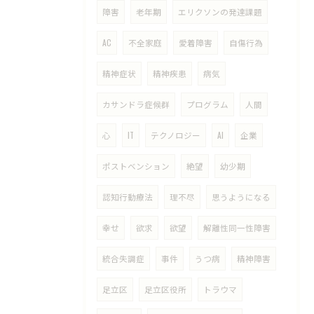
障害
老年期
エリクソンの発達課題
AC
不全家庭
愛着障害
自傷行為
精神症状
精神疾患
病気
カサンドラ症候群
プログラム
人間
心
IT
テクノロジー
AI
企業
ポストベンション
絶望
幼少期
認知行動療法
理不尽
思うようになる
幸せ
欲求
欲望
解離性同一性障害
統合失調症
事件
うつ病
精神障害
足立区
足立区役所
トラウマ