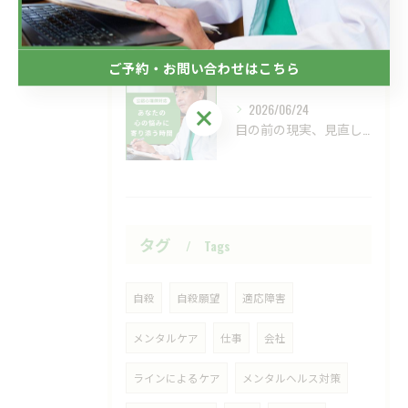
2026/07/01
新しい視点の大切さ。
ご予約・お問い合わせはこちら
2026/06/24
ご予約・お問い合わせはこちら
目の前の現実、見直してみませんか？
タグ
Tags
自殺
自殺願望
適応障害
メンタルケア
仕事
会社
ラインによるケア
メンタルヘルス対策