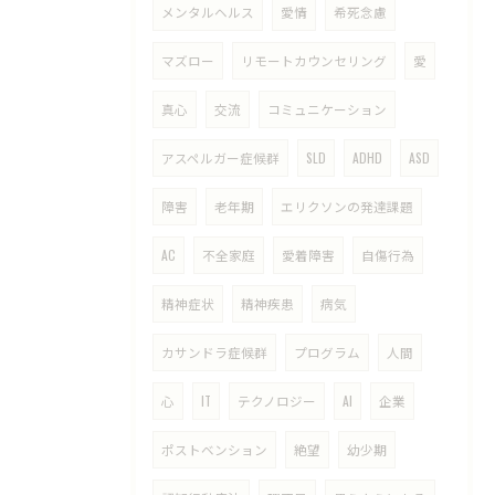
メンタルヘルス
愛情
希死念慮
マズロー
リモートカウンセリング
愛
真心
交流
コミュニケーション
アスペルガー症候群
SLD
ADHD
ASD
障害
老年期
エリクソンの発達課題
AC
不全家庭
愛着障害
自傷行為
精神症状
精神疾患
病気
カサンドラ症候群
プログラム
人間
心
IT
テクノロジー
AI
企業
ポストベンション
絶望
幼少期