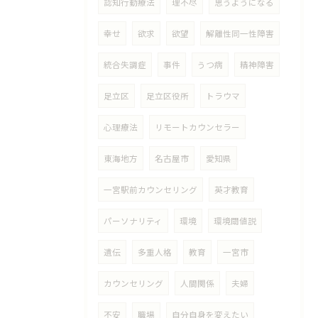
認知行動療法
理不尽
思うようになる
幸せ
欲求
欲望
解離性同一性障害
統合失調症
事件
うつ病
精神障害
足立区
足立区役所
トラウマ
心理療法
リモートカウンセラー
東海地方
名古屋市
愛知県
一宮駅前カウンセリング
英才教育
パーソナリティ
環境
環境閾値説
遺伝
多重人格
教育
一宮市
カウンセリング
人間関係
夫婦
不安
職場
自分自身を変えたい