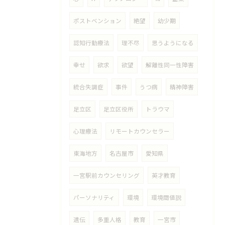
ポストベンション
絶望
幼少期
認知行動療法
理不尽
思うようになる
幸せ
欲求
欲望
解離性同一性障害
統合失調症
事件
うつ病
精神障害
足立区
足立区役所
トラウマ
心理療法
リモートカウンセラー
東海地方
名古屋市
愛知県
一宮駅前カウンセリング
英才教育
パーソナリティ
環境
環境閾値説
遺伝
多重人格
教育
一宮市