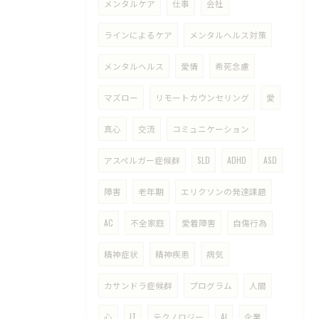
メンタルケア
仕事
会社
ラインによるケア
メンタルヘルス対策
メンタルヘルス
愛情
希死念慮
マズロー
リモートカウンセリング
愛
真心
交流
コミュニケーション
アスペルガー症候群
SLD
ADHD
ASD
障害
老年期
エリクソンの発達課題
AC
不全家庭
愛着障害
自傷行為
精神症状
精神疾患
病気
カサンドラ症候群
プログラム
人間
心
IT
テクノロジー
AI
企業