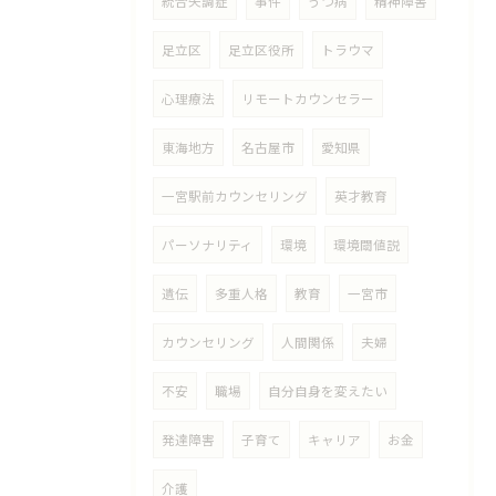
統合失調症
事件
うつ病
精神障害
足立区
足立区役所
トラウマ
心理療法
リモートカウンセラー
東海地方
名古屋市
愛知県
一宮駅前カウンセリング
英才教育
パーソナリティ
環境
環境閾値説
遺伝
多重人格
教育
一宮市
カウンセリング
人間関係
夫婦
不安
職場
自分自身を変えたい
発達障害
子育て
キャリア
お金
介護