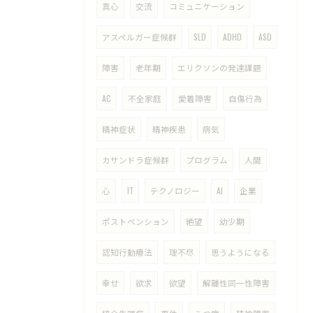
真心
交流
コミュニケーション
アスペルガー症候群
SLD
ADHD
ASD
障害
老年期
エリクソンの発達課題
AC
不全家庭
愛着障害
自傷行為
精神症状
精神疾患
病気
カサンドラ症候群
プログラム
人間
心
IT
テクノロジー
AI
企業
ポストベンション
絶望
幼少期
認知行動療法
理不尽
思うようになる
幸せ
欲求
欲望
解離性同一性障害