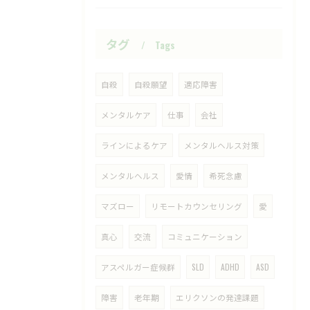
タグ
Tags
自殺
自殺願望
適応障害
メンタルケア
仕事
会社
ラインによるケア
メンタルヘルス対策
メンタルヘルス
愛情
希死念慮
マズロー
リモートカウンセリング
愛
真心
交流
コミュニケーション
アスペルガー症候群
SLD
ADHD
ASD
障害
老年期
エリクソンの発達課題