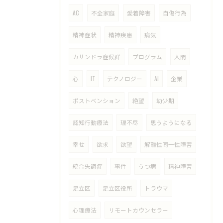
AC
不全家庭
愛着障害
自傷行為
精神症状
精神疾患
病気
カサンドラ症候群
プログラム
人間
心
IT
テクノロジー
AI
企業
ポストベンション
絶望
幼少期
認知行動療法
理不尽
思うようになる
幸せ
欲求
欲望
解離性同一性障害
統合失調症
事件
うつ病
精神障害
足立区
足立区役所
トラウマ
心理療法
リモートカウンセラー