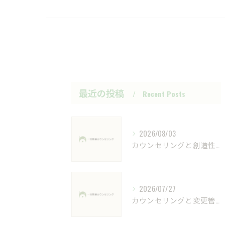
最近の投稿
Recent Posts
2026/08/03
カウンセリングと創造性が相談支援にどう活きるか専門用語をわかりやすく解説
2026/07/27
カウンセリングと変更管理で心の健康を守る愛知県一宮市愛西市の相談窓口ガイド