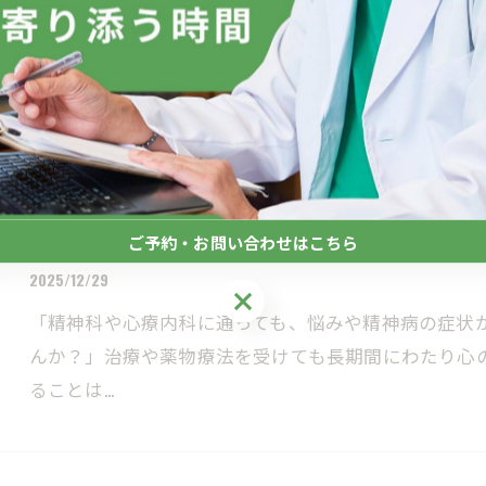
2025/12/30
過去の後悔や未来への不安に囚われて、心が重くなっ
トレスや心の揺らぎは、現代社会において誰もが感じ
切にする…
ご予約・お問い合わせはこちら
カウンセリングが精神科や心療内科で治せな
2025/12/29
ご予約・お問い合わせはこちら
「精神科や心療内科に通っても、悩みや精神病の症状
んか？」治療や薬物療法を受けても長期間にわたり心
ることは…