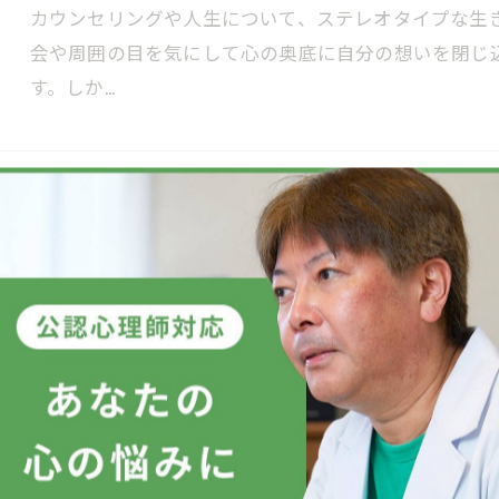
カウンセリングや人生について、ステレオタイプな生
会や周囲の目を気にして心の奥底に自分の想いを閉じ
す。しか…
新年を迎えた今こそ始めたいカウンセリング
2026/01/02
新年が始まると、新しい気持ちで前向きな一歩を踏み
ても、心の中には不安や悩みが残りがちです。特にカ
構えを見…
カウンセリングとマインドフルネスで今この