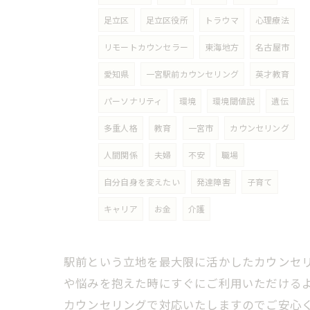
足立区
足立区役所
トラウマ
心理療法
リモートカウンセラー
東海地方
名古屋市
愛知県
一宮駅前カウンセリング
英才教育
パーソナリティ
環境
環境閾値説
遺伝
多重人格
教育
一宮市
カウンセリング
人間関係
夫婦
不安
職場
自分自身を変えたい
発達障害
子育て
キャリア
お金
介護
駅前という立地を最大限に活かしたカウンセ
や悩みを抱えた時にすぐにご利用いただける
カウンセリングで対応いたしますのでご安心