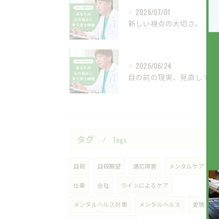
2026/07/01
新しい視点の大切さ。
2026/06/24
目の前の現実、見直してみませんか？
タグ
Tags
自殺
自殺願望
適応障害
メンタルケア
仕事
会社
ラインによるケア
メンタルヘルス対策
メンタルヘルス
愛情